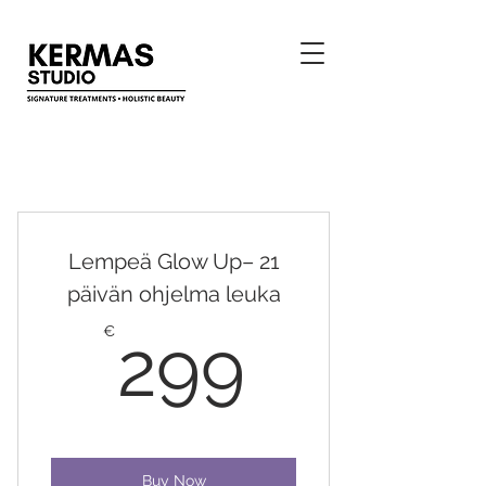
Lempeä Glow Up– 21
päivän ohjelma leuka
299€
€
299
Buy Now