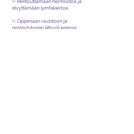
✨ Rentouttamaan hermostoa ja
elvyttämään lymfakiertoa
✨ Oppimaan ravintoon ja
nesteytykseen liittyviä keinoja,
jotka tukevat kasvojen keveyttä
✨ Saamaan lempeää tukea
sisältä ulospäin tapahtuvaan
glow up -muutokseen
Kurssi sopii sinulle, joka kaipaat
näkyviä mutta luonnollisia
tuloksia.
Price
€44.44